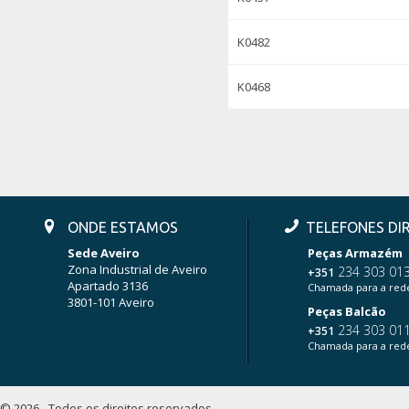
K0482
K0468
ONDE ESTAMOS
TELEFONES DI
Sede Aveiro
Peças Armazém
Zona Industrial de Aveiro
234 303 01
+351
Apartado 3136
Chamada para a rede
3801-101 Aveiro
Peças Balcão
234 303 01
+351
Chamada para a rede
© 2026 - Todos os direitos reservados.