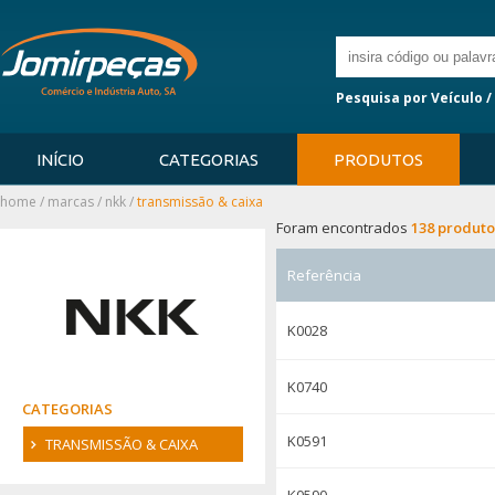
Pesquisa por Veículo /
INÍCIO
CATEGORIAS
PRODUTOS
home
/
marcas
/
nkk
/
transmissão & caixa
Foram encontrados
138 produto
Referência
K0028
K0740
CATEGORIAS
K0591
TRANSMISSÃO & CAIXA