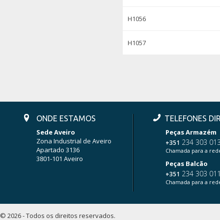
H1056
H1057
ONDE ESTAMOS
TELEFONES DI
Sede Aveiro
Peças Armazém
Zona Industrial de Aveiro
234 303 01
+351
Apartado 3136
Chamada para a rede
3801-101 Aveiro
Peças Balcão
234 303 01
+351
Chamada para a rede
© 2026 - Todos os direitos reservados.