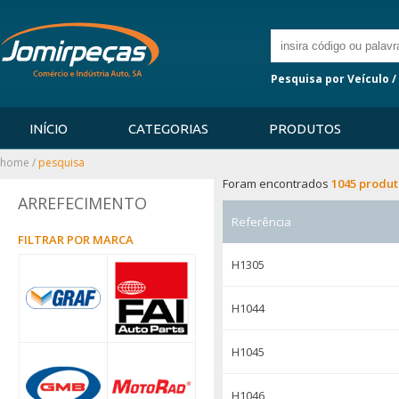
Pesquisa por Veículo /
INÍCIO
CATEGORIAS
PRODUTOS
home
/
pesquisa
Foram encontrados
1045 produt
ARREFECIMENTO
Referência
FILTRAR POR MARCA
H1305
H1044
H1045
H1046