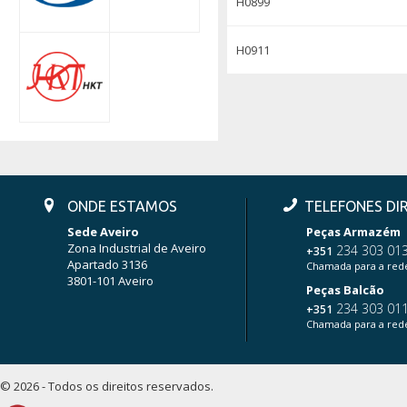
H0899
H0911
ONDE ESTAMOS
TELEFONES DI
Sede Aveiro
Peças Armazém
Zona Industrial de Aveiro
234 303 01
+351
Apartado 3136
Chamada para a rede
3801-101 Aveiro
Peças Balcão
234 303 01
+351
Chamada para a rede
© 2026 - Todos os direitos reservados.