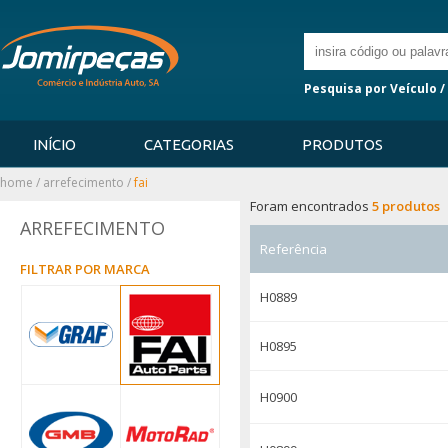
Pesquisa por Veículo /
INÍCIO
CATEGORIAS
PRODUTOS
home
/
arrefecimento
/
fai
Foram encontrados
5 produtos
ARREFECIMENTO
Referência
FILTRAR POR MARCA
H0889
H0895
H0900