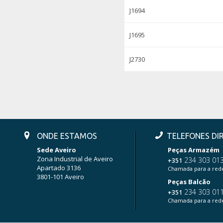
J1694
J1695
J2730
ONDE ESTAMOS
TELEFONES DI
Sede Aveiro
Peças Armazém
Zona Industrial de Aveiro
234 303 01
+351
Apartado 3136
Chamada para a rede
3801-101 Aveiro
Peças Balcão
234 303 01
+351
Chamada para a rede