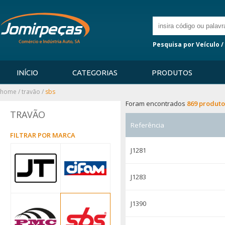
Pesquisa por Veículo /
INÍCIO
CATEGORIAS
PRODUTOS
home
/
travão
/
sbs
Foram encontrados
869 produto
TRAVÃO
Referência
FILTRAR POR MARCA
J1281
J1283
J1390