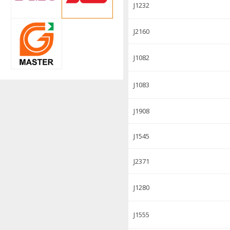
J1232
J2160
J1082
J1083
J1908
J1545
J2371
J1280
J1555