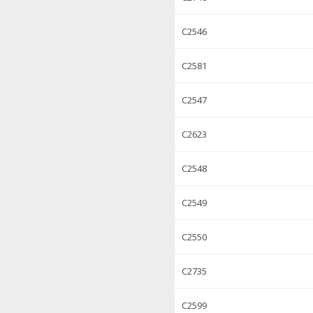
C2546
C2581
C2547
C2623
C2548
C2549
C2550
C2735
C2599