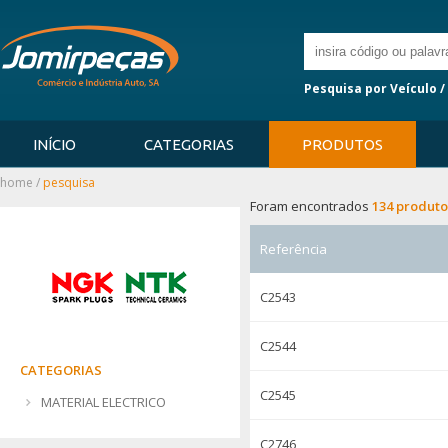
Pesquisa por Veículo /
INÍCIO
CATEGORIAS
PRODUTOS
home
/
pesquisa
Foram encontrados
134 produto
Referência
C2543
C2544
CATEGORIAS
C2545
MATERIAL ELECTRICO
C2746