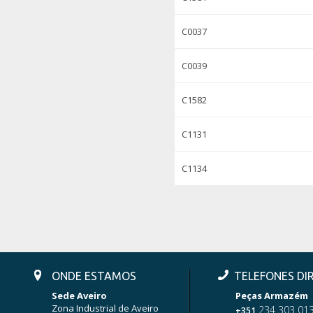
C0037
C0039
C1582
C1131
C1134
ONDE ESTAMOS
TELEFONES DI
Sede Aveiro
Peças Armazém
Zona Industrial de Aveiro
234 303 01
+351