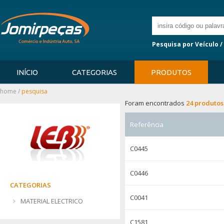
Pesquisa por Veículo /
INÍCIO
CATEGORIAS
PRODUTOS
home
/
pesquisa
Foram encontrados
24 produtos
Referência
C0445
C0446
CATEGORIAS
C0041
MATERIAL ELECTRICO
C1581