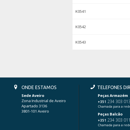
K0541
K0542
K0543
ONDE ESTAMOS
TELEFONES DI
Sede Aveiro
Peças Armazém
Zona Industrial de Aveiro
234 303 01
+351
Apartado 3136
Chamada para a rede
3801-101 Aveiro
Peças Balcão
234 303 01
+351
Chamada para a rede