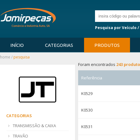
Pesquisa por Veículo /
INÍCIO
CATEGORIAS
PRODUTOS
home
/
pesquisa
Foram encontrados
243 produto
Referência
K0529
K0530
CATEGORIAS
TRANSMISSÃO & CAIXA
K0531
TRAVÃO