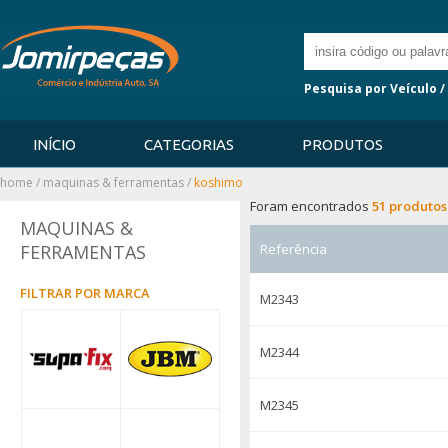
Pesquisa por Veículo /
INÍCIO
CATEGORIAS
PRODUTOS
home
/
maquinas & ferramentas
/
koshimo
Foram encontrados
51 produtos
MAQUINAS &
FERRAMENTAS
Referência
FILTRAR POR MARCA
M2343
M2344
M2345