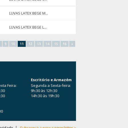
LUVAS LATEX BEGE M...
LUVAS LATEX BEGE L...
9
10
11
12
13
14
15
16
»
Escritório e Armazém
xta Feira:
Segunda a Sexta-feira:
:30
9h:30 às 12h:30
:30
14h:30 às 19h:30
30
vacidade
Subscreva a nossa newsletter >