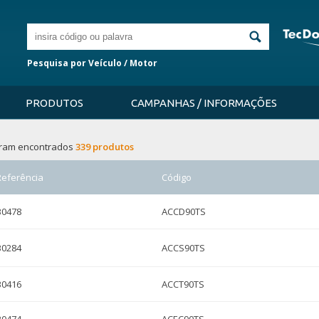
Pesquisa por Veículo / Motor
PRODUTOS
CAMPANHAS / INFORMAÇÕES
ram encontrados
339 produtos
Referência
Código
B0478
ACCD90TS
B0284
ACCS90TS
B0416
ACCT90TS