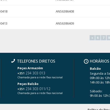
B0418
ANS6386408
B0413
ANS6386409
«
6
7
8
TELEFONES DIRETOS
HORÁRIOS
Peças Armazém
Balcão
234 303 013
+351
Segunda a Se
Chamada para a rede fixa nacional
09h:00 às 12h
14h:00 às 18h
Peças Balcão
234 303 011/12
+351
Sábado:
Chamada para a rede fixa nacional
9h:00 às 12h:
Política de Pri